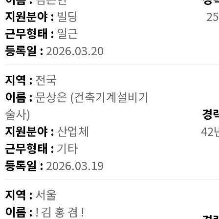
지원분야 :
빌딩
25
근무형태 :
일근
등록일 :
2026.03.20
지역 :
전국
이름 :
문상은 (건축기계설비기
술사)
경
지원분야 :
산업체
42
근무형태 :
기타
등록일 :
2026.03.19
지역 :
서울
이름 :
! 김 홍 겸 !