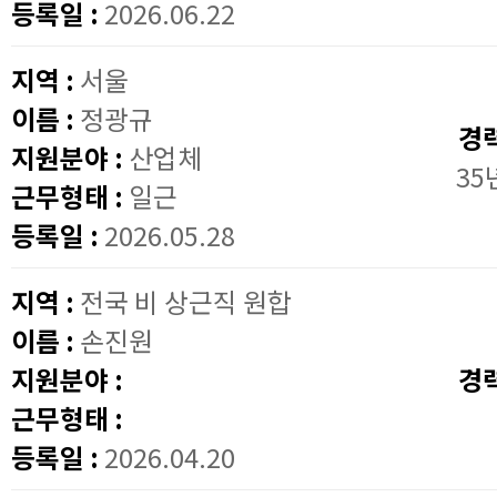
등록일 :
2026.06.22
지역 :
서울
이름 :
정광규
경
지원분야 :
산업체
35
근무형태 :
일근
등록일 :
2026.05.28
지역 :
전국 비 상근직 원합
이름 :
손진원
지원분야 :
경
근무형태 :
등록일 :
2026.04.20