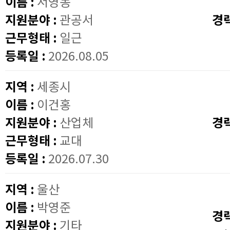
이름 :
서영동
지원분야 :
관공서
경
근무형태 :
일근
등록일 :
2026.08.05
지역 :
세종시
이름 :
이건홍
지원분야 :
산업체
경
근무형태 :
교대
등록일 :
2026.07.30
지역 :
울산
이름 :
박영준
경
지원분야 :
기타