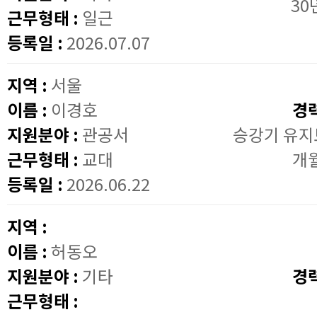
30
근무형태 :
일근
등록일 :
2026.07.07
지역 :
서울
이름 :
이경호
경
지원분야 :
관공서
승강기 유지
근무형태 :
교대
개
등록일 :
2026.06.22
지역 :
이름 :
허동오
지원분야 :
기타
경
근무형태 :